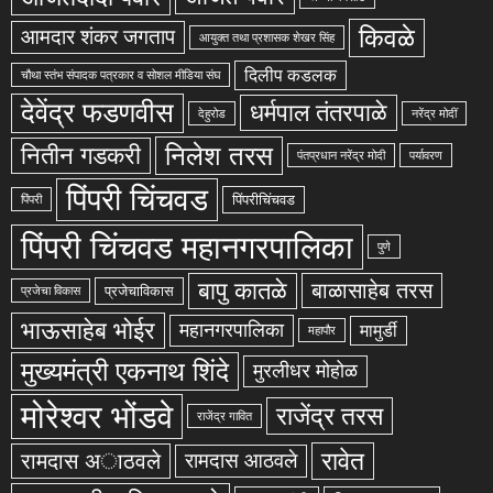
किवळे
आमदार शंकर जगताप
आयुक्त तथा प्रशासक शेखर सिंह
दिलीप कडलक
चौथा स्तंभ संपादक पत्रकार व सोशल मीडिया संघ
देवेंद्र फडणवीस
धर्मपाल तंतरपाळे
देहुरोड
नरेंद्र मोदीं
निलेश तरस
नितीन गडकरी
पंतप्रधान नरेंद्र मोदी
पर्यावरण
पिंपरी चिंचवड
पिंपरीचिंचवड
पिंपरी
पिंपरी चिंचवड महानगरपालिका
पुणे
बापु कातळे
बाळासाहेब तरस
प्रजेचाविकास
प्रजेचा विकास
भाऊसाहेब भोईर
महानगरपालिका
मामुर्डी
महापौर
मुख्यमंत्री एकनाथ शिंदे
मुरलीधर मोहोळ
मोरेश्वर भोंडवे
राजेंद्र तरस
राजेंद्र गावित
रावेत
रामदास अाठवले
रामदास आठवले