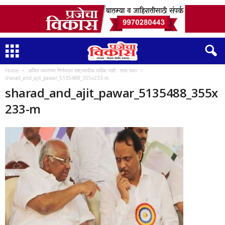
Home
अजित पवारांच्या निर्णयाला राष्ट्रवादीचा पाठिंबा नाही : शरद पवार
sharad_and_ajit_pawar_5135488_355x233-m
sharad_and_ajit_pawar_5135488_355x
233-m