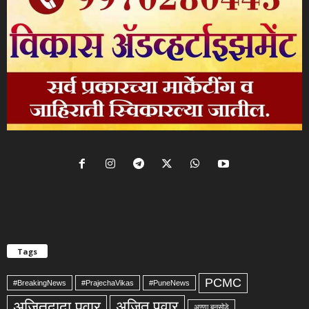
Tags
PCMC
#BreakingNews
#PrajechaVikas
#PuneNews
अजितदादा पवार
अजित पवार
अण्णा बनसोडे