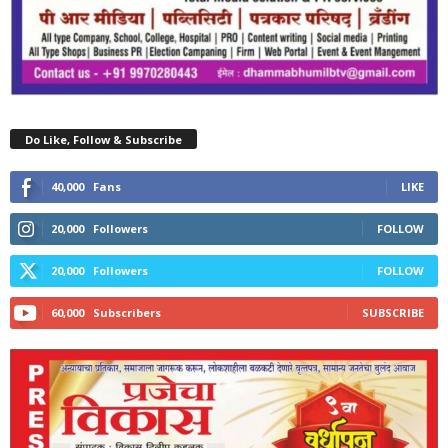
Do Like, Follow & Subscribe
40,000
Fans
LIKE
20,000
Followers
FOLLOW
20,000
Followers
FOLLOW
60,000
Subscribers
SUBSCRIBE