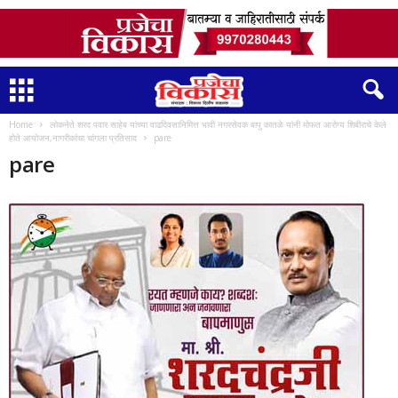
Home
लोकनेते शरद पवार साहेब यांच्या वाढदिवसानिमित्त भावी नगरसेवक बापु कातळे यांनी मोफत आरोग्य शिबीराचे केले
होते आयोजन,नागरीकांचा चांगला प्रतिसाद
pare
pare