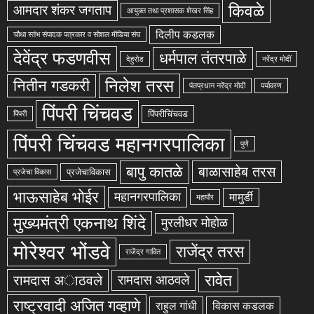
किवळे
आमदार शंकर जगताप
आयुक्त तथा प्रशासक शेखर सिंह
दिलीप कडलक
चौथा स्तंभ संपादक पत्रकार व सोशल मीडिया संघ
देवेंद्र फडणवीस
धर्मपाल तंतरपाळे
देहुरोड
नरेंद्र मोदीं
निलेश तरस
नितीन गडकरी
पंतप्रधान नरेंद्र मोदी
पर्यावरण
पिंपरी चिंचवड
पिंपरीचिंचवड
पिंपरी
पिंपरी चिंचवड महानगरपालिका
पुणे
बापु कातळे
बाळासाहेब तरस
प्रजेचाविकास
प्रजेचा विकास
भाऊसाहेब भोईर
महानगरपालिका
मामुर्डी
महापौर
मुख्यमंत्री एकनाथ शिंदे
मुरलीधर मोहोळ
मोरेश्वर भोंडवे
राजेंद्र तरस
राजेंद्र गावित
रावेत
रामदास अाठवले
रामदास आठवले
राष्ट्रवादी अजित गव्हाणे
राहुल गांधी
विकास कडलक