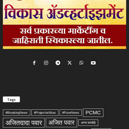
Tags
PCMC
#BreakingNews
#PrajechaVikas
#PuneNews
अजितदादा पवार
अजित पवार
अण्णा बनसोडे