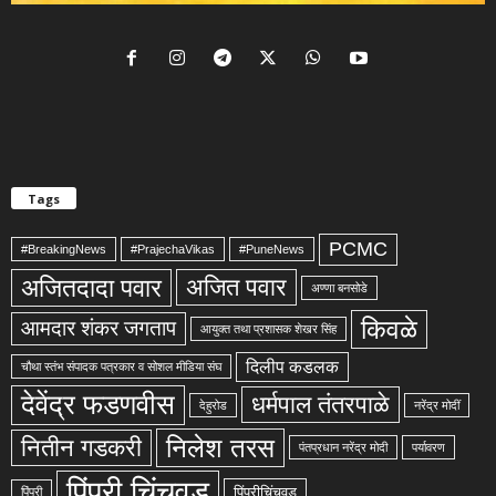
Tags
PCMC
#BreakingNews
#PrajechaVikas
#PuneNews
अजितदादा पवार
अजित पवार
अण्णा बनसोडे
किवळे
आमदार शंकर जगताप
आयुक्त तथा प्रशासक शेखर सिंह
दिलीप कडलक
चौथा स्तंभ संपादक पत्रकार व सोशल मीडिया संघ
देवेंद्र फडणवीस
धर्मपाल तंतरपाळे
देहुरोड
नरेंद्र मोदीं
निलेश तरस
नितीन गडकरी
पंतप्रधान नरेंद्र मोदी
पर्यावरण
पिंपरी चिंचवड
पिंपरीचिंचवड
पिंपरी