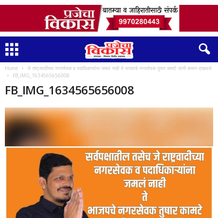
Home
जे राष्ट्रवादीच्या नगरसेवक व पदाधिकाऱ्यांना जमलं नाही ते भाजपचे नगरसेवक तुषार कामटे यांनी करून दाखवले
FB_IMG_1634565656008
FB_IMG_1634565656008