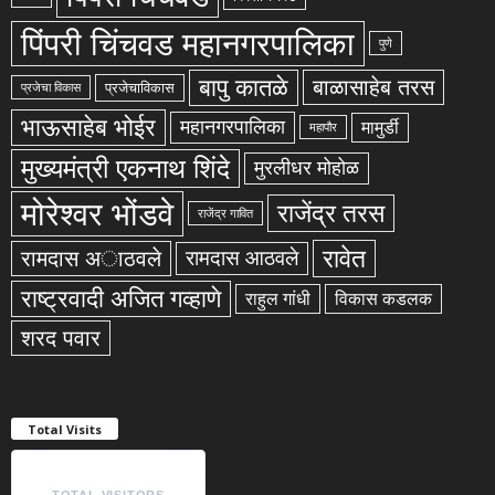
पिंपरी चिंचवड महानगरपालिका
पुणे
बापु कातळे
बाळासाहेब तरस
प्रजेचाविकास
प्रजेचा विकास
भाऊसाहेब भोईर
महानगरपालिका
मामुर्डी
महापौर
मुख्यमंत्री एकनाथ शिंदे
मुरलीधर मोहोळ
मोरेश्वर भोंडवे
राजेंद्र तरस
राजेंद्र गावित
रावेत
रामदास अाठवले
रामदास आठवले
राष्ट्रवादी अजित गव्हाणे
राहुल गांधी
विकास कडलक
शरद पवार
Total Visits
TOTAL VISITORS