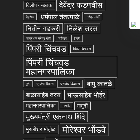
देवेंद्र फडणवीस
दिलीप कडलक
धर्मपाल तंतरपाळे
देहुरोड
नरेंद्र मोदीं
निलेश तरस
नितीन गडकरी
पंतप्रधान नरेंद्र मोदी
पर्यावरण
पिंपरी
पिंपरी चिंचवड
पिंपरीचिंचवड
पिंपरी चिंचवड
महानगरपालिका
बापु कातळे
प्रजेचाविकास
पुणे
प्रजेचा विकास
भाऊसाहेब भोईर
बाळासाहेब तरस
महानगरपालिका
मामुर्डी
महापौर
मुख्यमंत्री एकनाथ शिंदे
मोरेश्वर भोंडवे
मुरलीधर मोहोळ