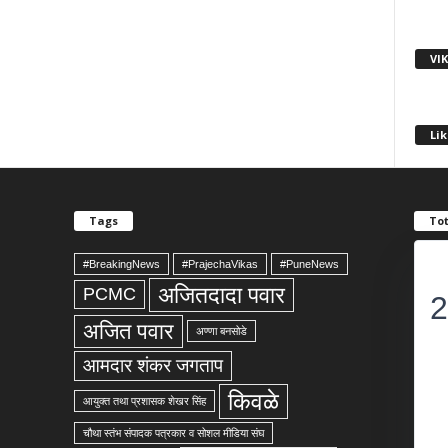
VI
Lik
Tags
Tot
#BreakingNews
#PrajechaVikas
#PuneNews
अजितदादा पवार
PCMC
2
अजित पवार
अण्णा बनसोडे
आमदार शंकर जगताप
किवळे
आयुक्त तथा प्रशासक शेखर सिंह
चौथा स्तंभ संपादक पत्रकार व सोशल मीडिया संघ