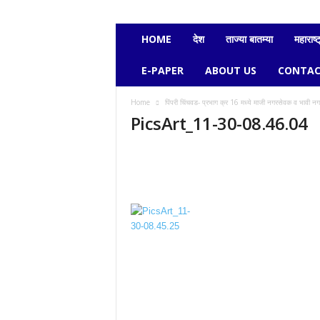
e
c
h
HOME
देश
ताज्या बातम्या
महाराष्ट
a
v
E-PAPER
ABOUT US
CONTAC
i
k
Home
पिंपरी चिंचवड- प्रभाग क्र 16 मध्ये माजी नगरसेवक व भावी नगरस
a
PicsArt_11-30-08.46.04
s