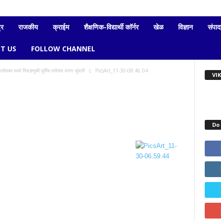
्र
राजकीय
क्राईम
शैक्षणिक-विद्यार्थी काॅर्नर
खेळ
विज्ञान
संपा
T US
FOLLOW CHANNEL
ेवका मध्ये निवडणुकी पुर्वीच फ्लेक्स वरुन जुंपली
PicsArt_11-30-08.46.04
VI
Do 