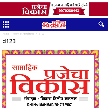
Home
विकास अॅडव्हर्टाइझमेंट
d123
d123