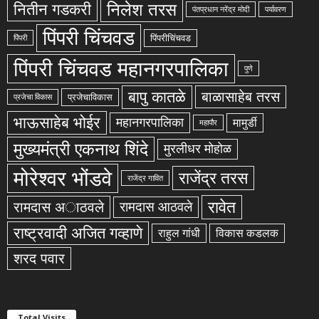
निलेश तरस
नितीन गडकरी
पंतप्रधान नरेंद्र मोदी
पर्यावरण
पिंपरी चिंचवड
पिंपरीचिंचवड
पिंपरी
पिंपरी चिंचवड महानगरपालिका
पुणे
बापु कातळे
बाळासाहेब तरस
प्रजेचाविकास
प्रजेचा विकास
भाऊसाहेब भोईर
महानगरपालिका
मामुर्डी
महापौर
मुख्यमंत्री एकनाथ शिंदे
मुरलीधर मोहोळ
मोरेश्वर भोंडवे
राजेंद्र तरस
राजेंद्र गावित
रावेत
रामदास अाठवले
रामदास आठवले
राष्ट्रवादी अजित गव्हाणे
राहुल गांधी
विकास कडलक
शरद पवार
Total Visits