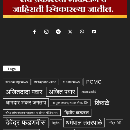
Tags
PCMC
#BreakingNews
#PrajechaVikas
#PuneNews
अजितदादा पवार
अजित पवार
अण्णा बनसोडे
किवळे
आमदार शंकर जगताप
आयुक्त तथा प्रशासक शेखर सिंह
दिलीप कडलक
चौथा स्तंभ संपादक पत्रकार व सोशल मीडिया संघ
देवेंद्र फडणवीस
धर्मपाल तंतरपाळे
देहुरोड
नरेंद्र मोदीं