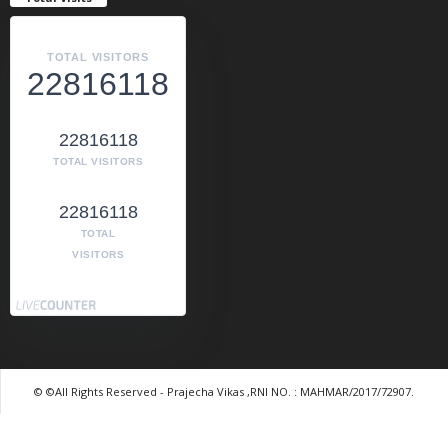
TOTAL VISITORS
22816118
22816118
TOTAL VISITORS
22816118
TOTAL
VISITORS
© ©All Rights Reserved - Prajecha Vikas ,RNI NO. : MAHMAR/2017/72907.